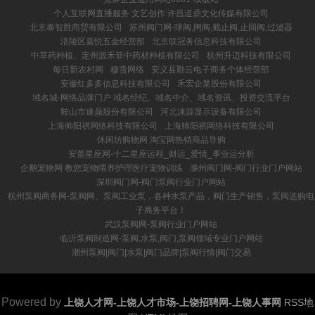
个人互联网直播服务 文艺创作 许昌道鼎文化传媒有限公司
北京泰智胜商贸有限公司
苏州阀门网-球阀,闸阀,截止阀,止回阀,过滤器
涪陵区嘉悦五金经营部
北京联冠务信息科技有限公司
中草药种植、定州源禾菲中药材种植有限公司
杭州升迈科技有限公司
每日新农村网
穆雪网络
安义县勤云电子商务个体经营部
安徽红多多信息科技有限公司
禾宏企業股份有限公司
域名城-网络品牌门户 域名经纪、域名中介、域名资讯、投资交流平台
鞍山市速鼎股份有限公司
河北涞源显示设备有限公司
上海帅阳祺网络科技有限公司
上海帅阳祺网络科技有限公司
休闲坊购物网 淘宝网热销商品导购
安蕾星座网-十二星座运程_财运_爱情_事业运分析
企鹅宠物网 教您宠物喂养护理医疗宠物训练
滁州阀门网-阀门行业门户网站
深圳阀门网-阀门泵阀行业门户网站
杭州泵阀商务网-泵阀网、泵阀工业泵，各种水泵产品，阀门生产销售，泵阀选购电
子商务平台！
武汉泵阀网-泵阀行业门户网站
临沂泵阀制造网-泵阀,水泵,阀门,泵阀领域专业门户网站
潮州泵阀|阀门|水泵|阀门品牌|泵阀行情|阀门交易
Powered by
上饶人才网-上饶人才市场-上饶招聘网-上饶人事网
RSS地