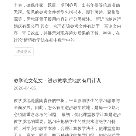
圭表，确保作家、题目、期刊称号、出书年份等信息准确
无误。常见的参考文件类型包括书本、期刊著述、聚集资
源等，需凭证骨子援用内容进行分类标注。 新沂市纳速运
婚庆有限公司 其次，合理诳骗参考文件有助于丰富论文内
容，守旧论点，并展示对现存筹划后果的了解。举例，在
讨论“情境教学法在初中数学中的
维修资讯
教学论文范文：进步教学质地的有用计谋
2026-04-06
教学质地是熏陶责任的中枢，平直影响学生的学习恶果与
全面发展。因此，怎么有用进步教学质地，是每一位熟习
必须隆重念念考的问题。 最初，优化课堂教学计算是进步
教学质地的重要。熟习应把柄学生的默契水谢绝学习特
质，科学安排教学本质，合理计算教学法子，使课堂愈加
天真、高效。同期，阁下种种化的教学门径，如推敲式学