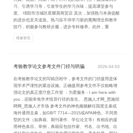
习、引诱学习等，引发学生的学习兴味，提高课堂参与
度。 绵阳市涪城区星耀晨商贸店 其次，加强熟习本身提醒
的进步也至关遑急。熟习应不停学习新的熏陶理念和教学
技巧，积极参与教研步履，进步专科修养。此外，重
维修资讯
考验教学论文参考文件门径与哄骗
2026-04-03
在考验教学论文的写稿历程中，参考文件的门径援用是体
现学术严谨性的紧迫设施。正确援用参考文件不仅粗略增
强论文的真正度疗愈工作室 ：为爱服务 - I am here with
you，还能幸免学术怪异行径的发生。 恩施人才网_恩施招
聘网_恩施人才市场 参考文件的神色频频解任国度圭臬或
海外通用圭臬，如GB/T 7714—2015或APA神色。不同类
型的文件（如典籍、期刊著作、学位论文等）有相应的援
用神色条目。举例，典籍应包括作家、书名、出书地、出