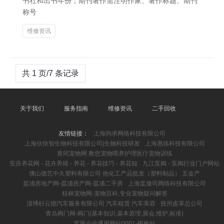
书社和出书年份；期刊著作需注明作家、著作标题、期刊
称号
维修资讯
共 1 页/7 条记录
关于我们
服务指南
维修资讯
二手回收
友情链接：
上海驹求网络科技有限公司
上海伙快智生物科技有限公司|生物科技研发
上海惠练科技有限公司
黄冈宠物网 教您宠物喂养护理医疗宠物训练
安庆养花网 - 花卉养殖 - 养花 - 养花技巧 - 养花知
九江泵阀 - 泵阀行业门户网站
佛山德艺中久塑料有限公司 他化工产品批发（塑料制品） 五金产
荔浦房地产网-荔浦房产网-荔浦二手房
上海桨潋司网络科技有限公司
桂林宠物网-宠物百科,专业宠物疑问解答
淄博杉云德汽车服务有限公司 汽车租赁 汽车美容
抚州皮革总公司
青岛阀门网-阀门(基本知识,基本原理,展会,维护,标准)
宽屏企业通用网站0001-模板站